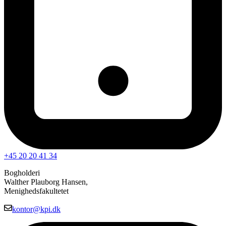
+45 20 20 41 34
Bogholderi
Walther Plauborg Hansen,
Menighedsfakultetet
kontor@kpi.dk