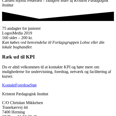
Carsten Hjorth Pedersen -
Tidligere leder af Kristent Pædagogisk
Institut
75 andagter for juniorer
LogosMedia 2019
160 sider – 200 kr.
Kan købes ved henvendelse til Forlagsgruppen Lohse eller din
lokale boghandler.
Ræk ud til KPI
Du er altid velkommen til at kontakte KPI og høre mere om
mulighederne for undervisning, foredrag, netværk og facilitering af
kurser.
Kontakt
Foredrag
Støt
Kristent Pædagogisk Institut
C/O Christian Mikkelsen
Tranekærvej 44
7400 Herning