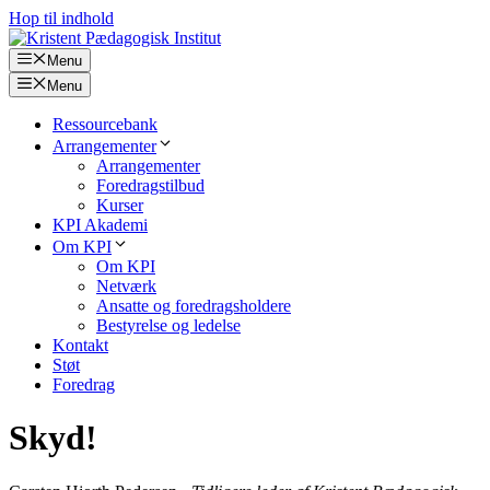
Hop til indhold
Menu
Menu
Ressourcebank
Arrangementer
Arrangementer
Foredragstilbud
Kurser
KPI Akademi
Om KPI
Om KPI
Netværk
Ansatte og foredragsholdere
Bestyrelse og ledelse
Kontakt
Støt
Foredrag
Skyd!