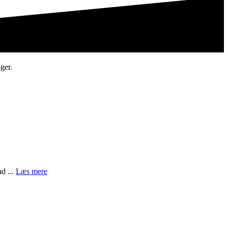
ger.
d ...
Læs mere