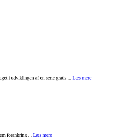
et i udviklingen af en serie gratis ...
Læs mere
lem forankring ...
Læs mere