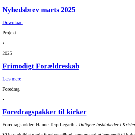
Nyhedsbrev marts 2025
Download
Projekt
•
2025
Frimodigt Forældreskab
Læs mere
Foredrag
•
Foredragspakker til kirker
Foredragsholder: Hanne Terp Legarth -
Tidligere Institutleder i Krist
Vi har udviklet nogle foredragstilbud, som er særligt henvendt til kir