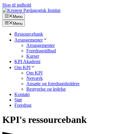
Hop til indhold
Menu
Menu
Ressourcebank
Arrangementer
Arrangementer
Foredragstilbud
Kurser
KPI Akademi
Om KPI
Om KPI
Netværk
Ansatte og foredragsholdere
Bestyrelse og ledelse
Kontakt
Støt
Foredrag
KPI's ressourcebank