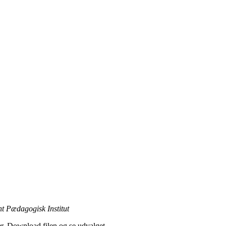
ent Pædagogisk Institut
ker. Download filen og se udvalget.