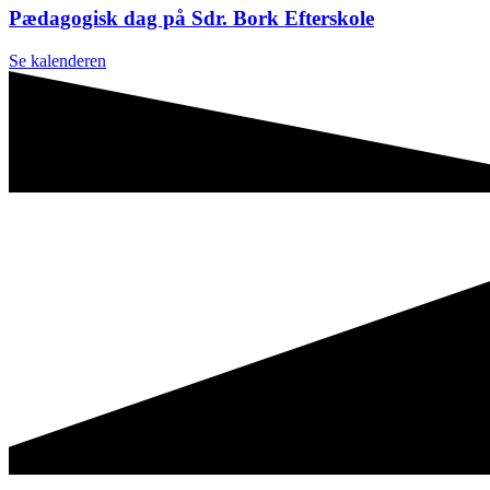
Pædagogisk dag på Sdr. Bork Efterskole
Se kalenderen