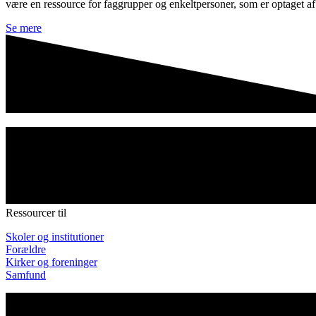
være en ressource for faggrupper og enkeltpersoner, som er optaget a
Se mere
Ressourcer til
Skoler og institutioner
Forældre
Kirker og foreninger
Samfund