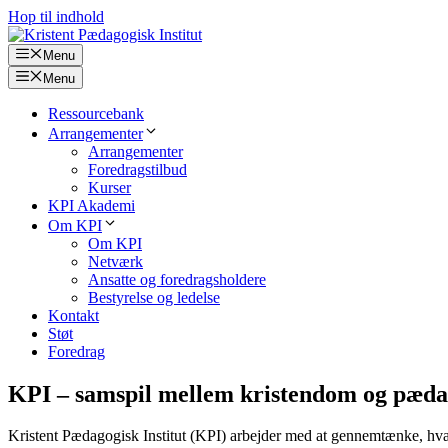
Hop til indhold
Menu
Menu
Ressourcebank
Arrangementer
Arrangementer
Foredragstilbud
Kurser
KPI Akademi
Om KPI
Om KPI
Netværk
Ansatte og foredragsholdere
Bestyrelse og ledelse
Kontakt
Støt
Foredrag
KPI – samspil mellem kristendom og pæda
Kristent Pædagogisk Institut (KPI) arbejder med at gennemtænke, hvad