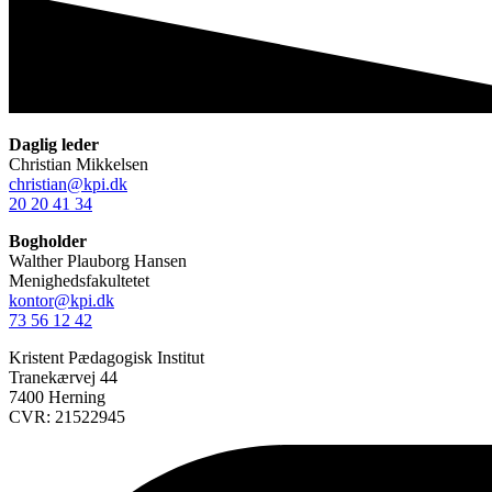
Daglig leder
Christian Mikkelsen
christian@kpi.dk
20 20 41 34
Bogholder
Walther Plauborg Hansen
Menighedsfakultetet
kontor@kpi.dk
73 56 12 42
Kristent Pædagogisk Institut
Tranekærvej 44
7400 Herning
CVR: 21522945